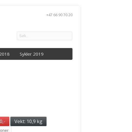
+47 66 90 70 20
 2018
Sykler 2019
0,-
Vekt: 10,9 kg
joner