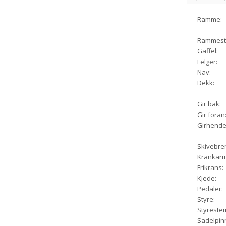
Ramme:
Rammest
Gaffel:
Felger:
Nav:
Dekk:
Gir bak:
Gir foran
Girhende
Skivebre
Krankarm
Frikrans:
Kjede:
Pedaler:
Styre:
Styreste
Sadelpin