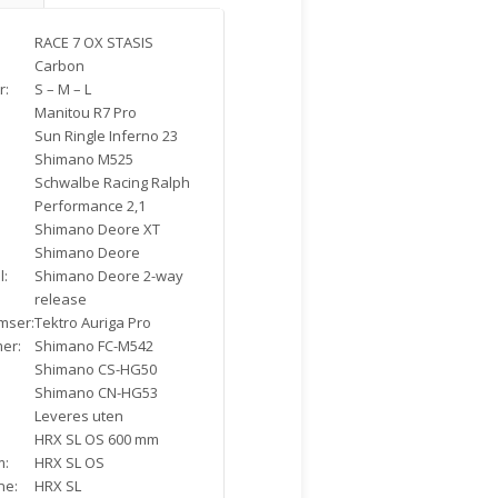
RACE 7 OX STASIS
Carbon
r:
S – M – L
Manitou R7 Pro
Sun Ringle Inferno 23
Shimano M525
Schwalbe Racing Ralph
Performance 2,1
Shimano Deore XT
:
Shimano Deore
l:
Shimano Deore 2-way
release
mser:
Tektro Auriga Pro
er:
Shimano FC-M542
Shimano CS-HG50
Shimano CN-HG53
Leveres uten
HRX SL OS 600 mm
m:
HRX SL OS
ne:
HRX SL