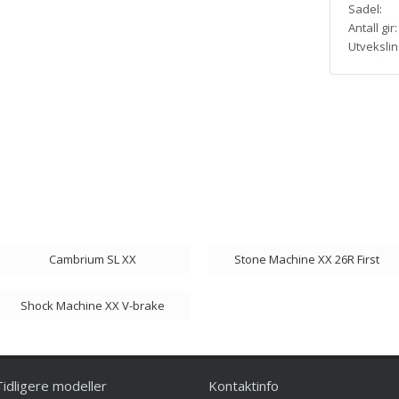
Sadel:
Antall gir:
Utvekslin
Cambrium SL XX
Stone Machine XX 26R First
Shock Machine XX V-brake
Tidligere modeller
Kontaktinfo