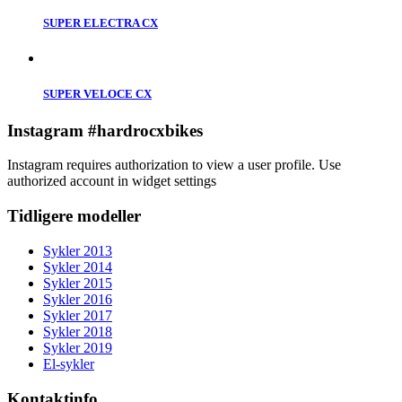
SUPER ELECTRA CX
SUPER VELOCE CX
Instagram #hardrocxbikes
Instagram requires authorization to view a user profile. Use
authorized account in widget settings
Tidligere modeller
Sykler 2013
Sykler 2014
Sykler 2015
Sykler 2016
Sykler 2017
Sykler 2018
Sykler 2019
El-sykler
Kontaktinfo